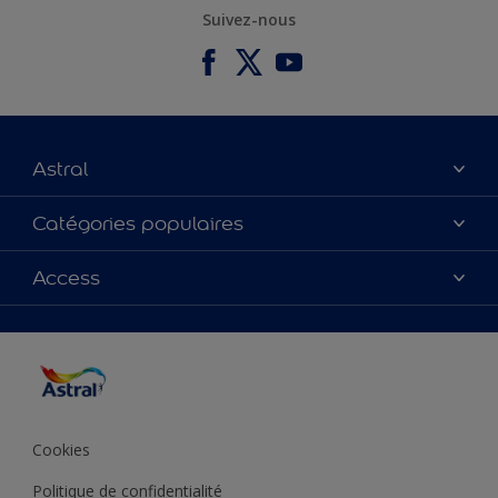
Suivez-nous
Astral
À propos de nous
Catégories populaires
Contactez-nous
Couleurs
Access
Plan du site
Produits
Accessibilité
Inspiration
Précision de la couleur
Conseil déco
Cookies
Politique de confidentialité