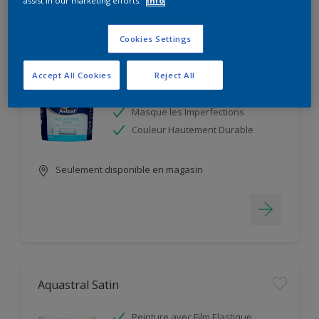
assist in our marketing efforts.
Info
Filter
Cookies Settings
Aquastral Mat
Accept All Cookies
Reject All
Facile d'application
Masque les Imperfections
Couleur Hautement Durable
Seulement disponible en magasin
Aquastral Satin
Peinture avec Film Elastique