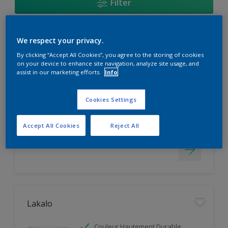
Filter
We respect your privacy.
Aquastral Mat
By clicking “Accept All Cookies”, you agree to the storing of cookies
on your device to enhance site navigation, analyze site usage, and
Facile d'application
assist in our marketing efforts.
Info
Masque les Imperfections
Couleur Hautement Durable
Cookies Settings
Seulement disponible en magasin
Accept All Cookies
Reject All
Lakalo
Couleur Hautement Durable