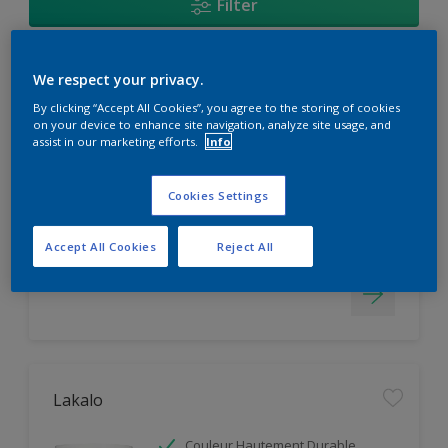
Filter
We respect your privacy.
Aquastral Mat
By clicking “Accept All Cookies”, you agree to the storing of cookies
on your device to enhance site navigation, analyze site usage, and
Facile d'application
assist in our marketing efforts.
Info
Masque les Imperfections
Couleur Hautement Durable
Cookies Settings
Seulement disponible en magasin
Accept All Cookies
Reject All
Lakalo
Couleur Hautement Durable