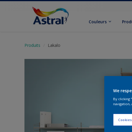
Couleurs
Prod
Produits
Lakalo
We respe
By clicking
navigation, 
Cookies