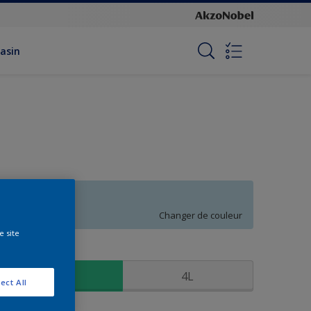
asin
S0.10.80
Changer de couleur
e site
ormat
0,75L
4L
ect All