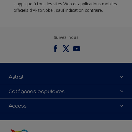
s'applique à tous les sites Web et applications mobiles
officiels d'AkzoNobel, sauf indication contraire.
Suivez-nous
Astral
À propos de nous
Catégories populaires
Contactez-nous
Couleurs
Access
Plan du site
Produits
Accessibilité
Inspiration
Précision de la couleur
Conseil déco