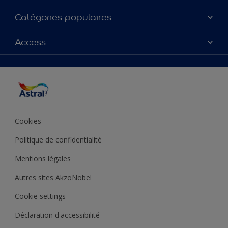
À propos de nous
Catégories populaires
Contactez-nous
Couleurs
Access
Plan du site
Produits
Accessibilité
Inspiration
Précision de la couleur
Conseil déco
Cookies
Politique de confidentialité
Mentions légales
Autres sites AkzoNobel
Cookie settings
Déclaration d'accessibilité