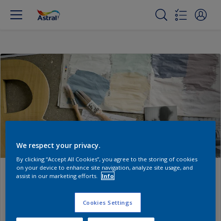
We respect your privacy.
By clicking “Accept All Cookies”, you agree to the storing of cookies
on your device to enhance site navigation, analyze site usage, and
Mon espace de travail
assist in our marketing efforts.
Info
Cookies Settings
Utilisez “Mon espace de travail” pour optimiser la
gestion de vos chantiers