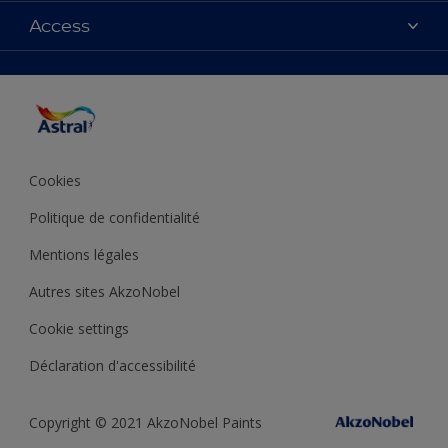
Couleurs
Access
Plan du site
Produits
Accessibilité
Inspiration
Précision de la couleur
Conseil déco
Cookies
Politique de confidentialité
Mentions légales
Autres sites AkzoNobel
Cookie settings
Déclaration d'accessibilité
Copyright © 2021 AkzoNobel Paints