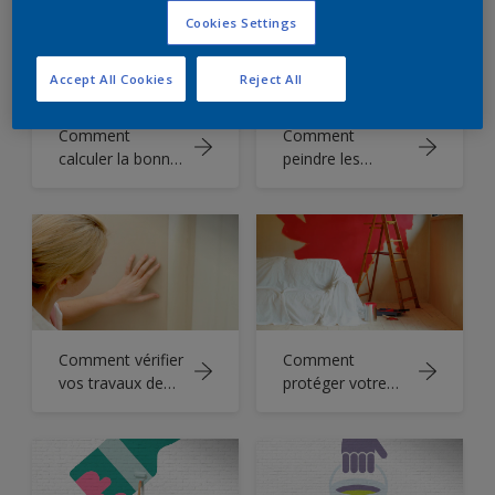
Cookies Settings
Accept All Cookies
Reject All
Comment
Comment
calculer la bonne
peindre les
quantité de
armoires de
peinture
cuisine
Comment vérifier
Comment
vos travaux de
protéger votre
peinture
pièce