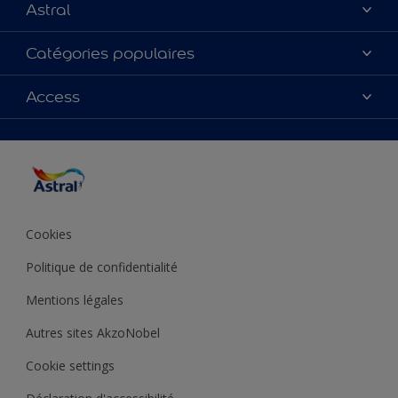
Astral
À propos de nous
Catégories populaires
Contactez-nous
Couleurs
Access
Plan du site
Produits
Accessibilité
Inspiration
Précision de la couleur
Conseil déco
Cookies
Politique de confidentialité
Mentions légales
Autres sites AkzoNobel
Cookie settings