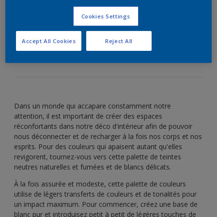
couleurs douces
Cookies Settings
Utilisez une couleur subtile pour un intérieur
Accept All Cookies
Reject All
vraiment tranquille.
Dans un monde qui accapare constamment notre
attention, il est important de créer des espaces
réconfortants dans notre déco d'intérieur afin de pouvoir
nous déconnecter et de recharger à la fois nos corps et nos
esprits. Pour des couleurs qui apaisent autant qu'elles
revigorent, tournez-vous vers cette palette de teintes
neutres naturelles et fumées et de blancs délicats.
À la fois assurée et modeste, cette palette de couleurs
utilise de légers transferts de couleurs et de tonalités pour
un impact maximum. Pour commencer, créez une base de
blanc pur et introduisez petit à petit de légères touches de