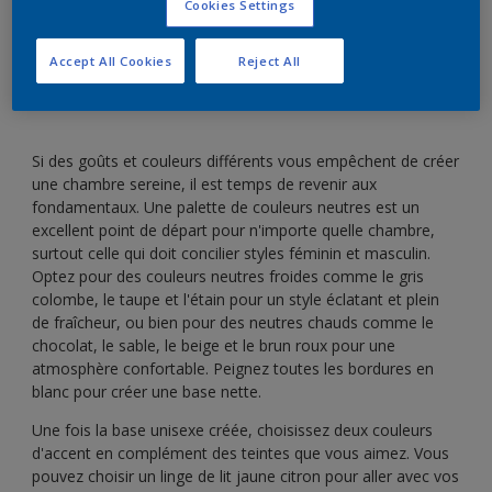
Associez une palette de couleurs neutres avec des
Cookies Settings
touches de couleurs pour un coin pour deux.
Accept All Cookies
Reject All
Si des goûts et couleurs différents vous empêchent de créer
une chambre sereine, il est temps de revenir aux
fondamentaux. Une palette de couleurs neutres est un
excellent point de départ pour n'importe quelle chambre,
surtout celle qui doit concilier styles féminin et masculin.
Optez pour des couleurs neutres froides comme le gris
colombe, le taupe et l'étain pour un style éclatant et plein
de fraîcheur, ou bien pour des neutres chauds comme le
chocolat, le sable, le beige et le brun roux pour une
atmosphère confortable. Peignez toutes les bordures en
blanc pour créer une base nette.
Une fois la base unisexe créée, choisissez deux couleurs
d'accent en complément des teintes que vous aimez. Vous
pouvez choisir un linge de lit jaune citron pour aller avec vos