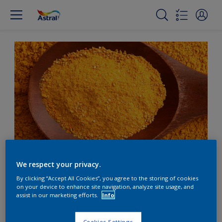
We respect your privacy.
Quand l'or se décline
By clicking “Accept All Cookies”, you agree to the storing of cookies
on your device to enhance site navigation, analyze site usage, and
assist in our marketing efforts.
Info
Utilisez cette teinte dorée à des doses généreuses
pour créer un espace accueillant et joyeux.
Cookies Settings