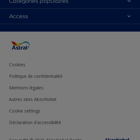
Catégories populaires
Contactez-nous
Couleurs
Access
Plan du site
Produits
Accessibilité
Inspiration
Précision de la couleur
Conseil déco
Cookies
Politique de confidentialité
Mentions légales
Autres sites AkzoNobel
Cookie settings
Déclaration d'accessibilité