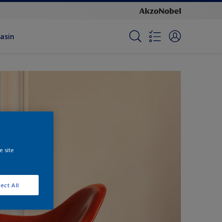
asin
e site
ect All