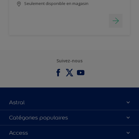
Seulement disponible en magasin
Suivez-nous
Astral
À propos de nous
Catégories populaires
Contactez-nous
Couleurs
Access
Plan du site