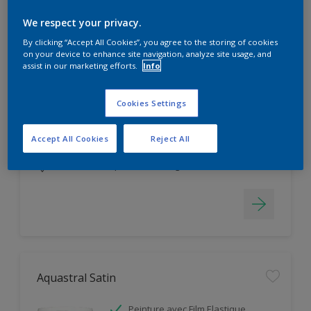
Filter
We respect your privacy.
By clicking “Accept All Cookies”, you agree to the storing of cookies
on your device to enhance site navigation, analyze site usage, and
Aquastral Mat
assist in our marketing efforts.
Info
Facile d'application
Cookies Settings
Masque les Imperfections
Couleur Hautement Durable
Accept All Cookies
Reject All
Seulement disponible en magasin
Aquastral Satin
Peinture avec Film Elastique