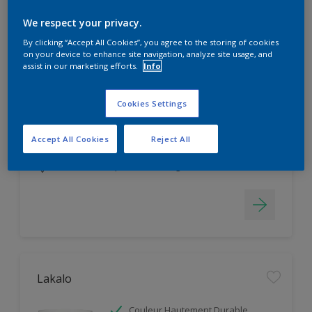
Filter
We respect your privacy.
By clicking “Accept All Cookies”, you agree to the storing of cookies
on your device to enhance site navigation, analyze site usage, and
Aquastral Mat
assist in our marketing efforts.
Info
Facile d'application
Cookies Settings
Masque les Imperfections
Couleur Hautement Durable
Accept All Cookies
Reject All
Seulement disponible en magasin
Lakalo
Couleur Hautement Durable