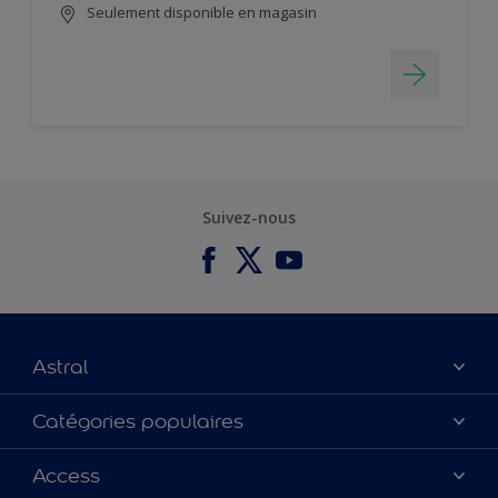
Seulement disponible en magasin
Suivez-nous
Astral
À propos de nous
Catégories populaires
Contactez-nous
Couleurs
Access
Plan du site