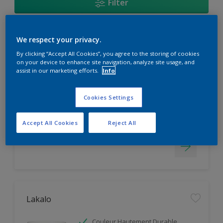
Filter
We respect your privacy.
Aquastral Mat
By clicking “Accept All Cookies”, you agree to the storing of cookies
on your device to enhance site navigation, analyze site usage, and
Facile d'application
assist in our marketing efforts.
Info
Masque les Imperfections
Couleur Hautement Durable
Cookies Settings
Seulement disponible en magasin
Accept All Cookies
Reject All
Lakalo
Couleur Hautement Durable