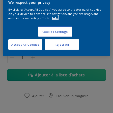
We respect your privacy.
Lakalo Prim
By clicking “Accept All Cookies”, you agree to the storing of cookies
on your device to enhance site navigation, analyze site usage, and
Impression pour Lakalo
assist in our marketing efforts.
Info
Format
Cookies Settings
5Kg
Accept All Cookies
Reject All
Quantité
Ajouter à la liste d’achats
Ajouter
Trouver un magasin