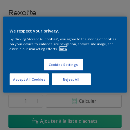
Rexolite
Peinture à base de pliolite à durabilité exceptionnelle
We respect your privacy.
By clicking “Accept All Cookies”, you agree to the storing of cookies
F2.15.76
on your device to enhance site navigation, analyze site usage, and
Changer de couleur
assist in our marketing efforts.
Info
Format
Cookies Settings
25Kg
Accept All Cookies
Reject All
Quantité
Calculateur de peinture
Calculer
Ajouter à la liste d’achats