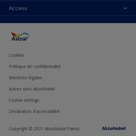
Couleurs
Access
Plan du site
Produits
Accessibilité
Inspiration
Précision de la couleur
Conseil déco
Cookies
Politique de confidentialité
Mentions légales
Autres sites AkzoNobel
Cookie settings
Déclaration d'accessibilité
Copyright © 2021 AkzoNobel Paints