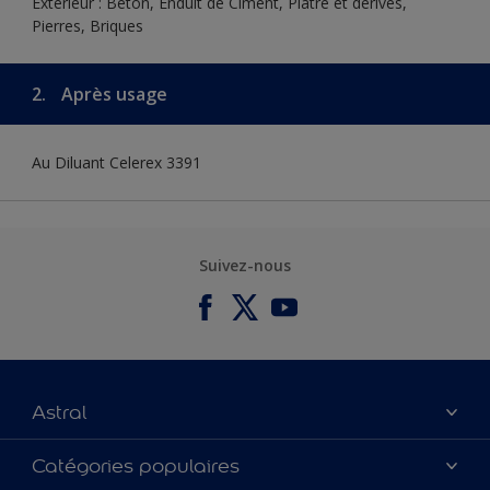
Extérieur : Béton, Enduit de Ciment, Plâtre et dérivés,
Pierres, Briques
2.
Après usage
Au Diluant Celerex 3391
Suivez-nous
Astral
À propos de nous
Catégories populaires
Contactez-nous