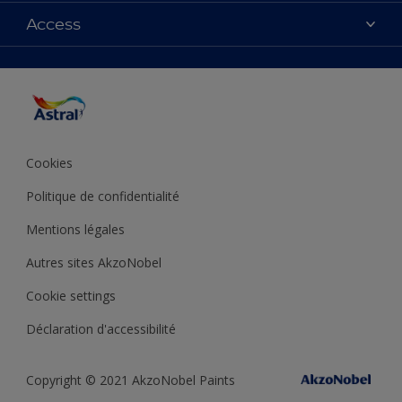
Couleurs
Access
Plan du site
Produits
Accessibilité
Inspiration
Précision de la couleur
Conseil déco
Cookies
Politique de confidentialité
Mentions légales
Autres sites AkzoNobel
Cookie settings
Déclaration d'accessibilité
Copyright © 2021 AkzoNobel Paints