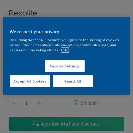
Rexolite
Peinture à base de pliolite à durabilité exceptionnelle
We respect your privacy.
By clicking “Accept All Cookies”, you agree to the storing of cookies
C0.30.60
on your device to enhance site navigation, analyze site usage, and
Changer de couleur
assist in our marketing efforts.
Info
Format
Cookies Settings
25Kg
Accept All Cookies
Reject All
Quantité
Calculateur de peinture
Calculer
Ajouter à la liste d’achats