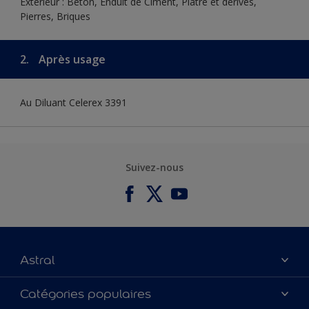
Extérieur : Béton, Enduit de Ciment, Plâtre et dérivés,
Pierres, Briques
2.
Après usage
Au Diluant Celerex 3391
Suivez-nous
Astral
À propos de nous
Catégories populaires
Contactez-nous