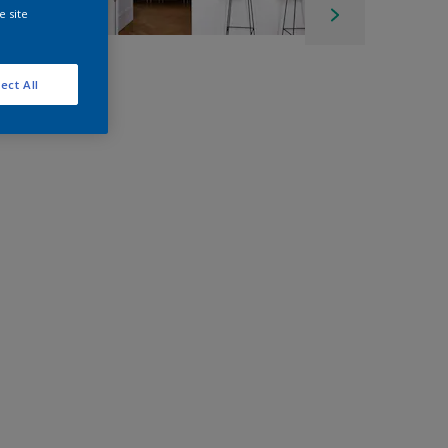
e site
ect All