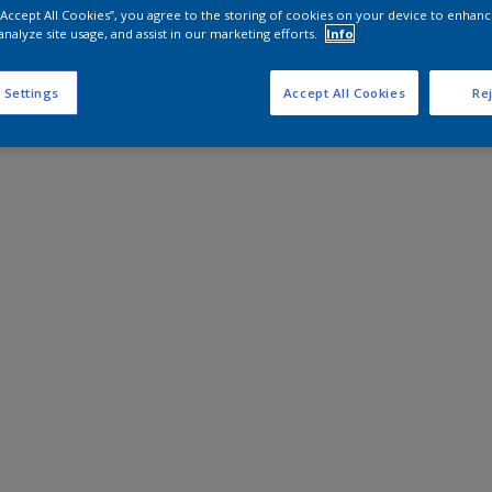
 “Accept All Cookies”, you agree to the storing of cookies on your device to enhanc
analyze site usage, and assist in our marketing efforts.
Info
 Settings
Accept All Cookies
Rej