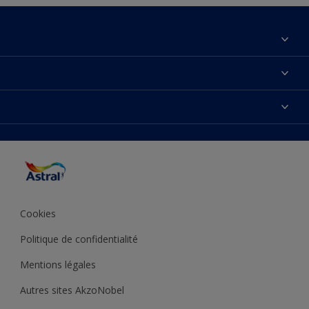
À propos de nous
Contactez-nous
Couleurs
Plan du site
Produits
Accessibilité
Inspiration
Précision de la couleur
Conseil déco
Cookies
Politique de confidentialité
Mentions légales
Autres sites AkzoNobel