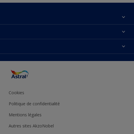
À propos de nous
Contactez-nous
Couleurs
Plan du site
Produits
Accessibilité
Inspiration
Précision de la couleur
Conseil déco
Cookies
Politique de confidentialité
Mentions légales
Autres sites AkzoNobel