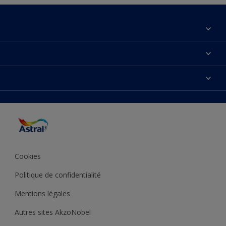
À propos de nous
Contactez-nous
Couleurs
Plan du site
Produits
Accessibilité
Inspiration
Précision de la couleur
Conseil déco
Cookies
Politique de confidentialité
Mentions légales
Autres sites AkzoNobel