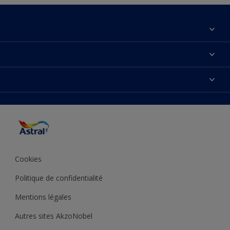
À propos de nous
Contactez-nous
Couleurs
Plan du site
Produits
Accessibilité
Inspiration
Précision de la couleur
Conseil déco
Cookies
Politique de confidentialité
Mentions légales
Autres sites AkzoNobel