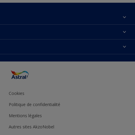
À propos de nous
Contactez-nous
Couleurs
Plan du site
Produits
Accessibilité
Inspiration
Précision de la couleur
Conseil déco
Cookies
Politique de confidentialité
Mentions légales
Autres sites AkzoNobel