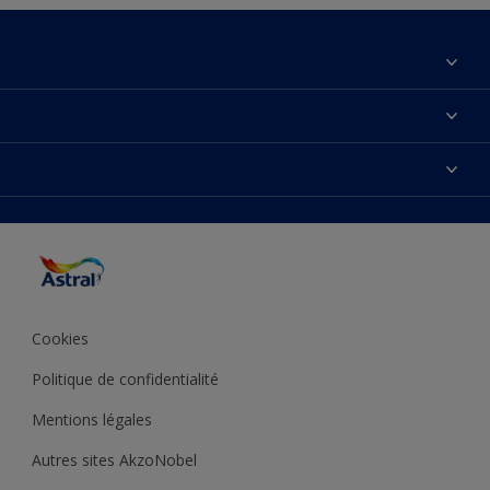
À propos de nous
Contactez-nous
Couleurs
Plan du site
Produits
Accessibilité
Inspiration
Précision de la couleur
Conseil déco
Cookies
Politique de confidentialité
Mentions légales
Autres sites AkzoNobel