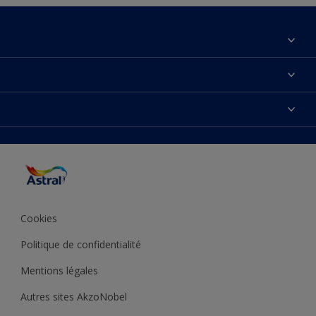
À propos de nous
Contactez-nous
Couleurs
Plan du site
Produits
Accessibilité
Inspiration
Précision de la couleur
Conseil déco
Cookies
Politique de confidentialité
Mentions légales
Autres sites AkzoNobel