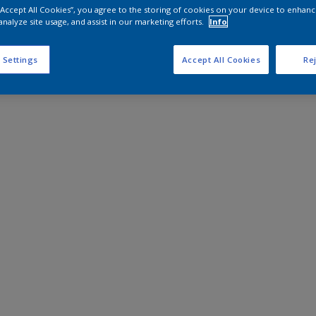
 “Accept All Cookies”, you agree to the storing of cookies on your device to enhanc
analyze site usage, and assist in our marketing efforts.
Info
 Settings
Accept All Cookies
Rej