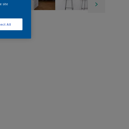
e site
ect All