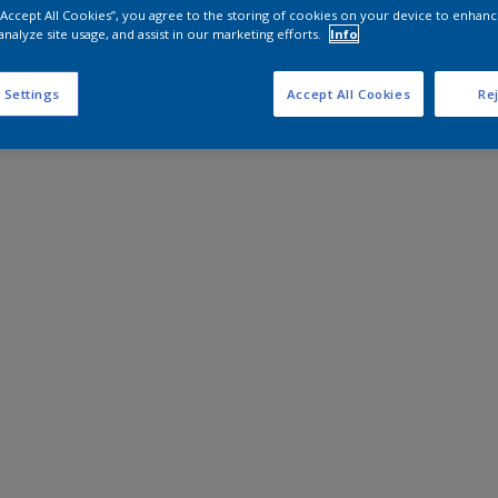
 “Accept All Cookies”, you agree to the storing of cookies on your device to enhanc
analyze site usage, and assist in our marketing efforts.
Info
 Settings
Accept All Cookies
Rej