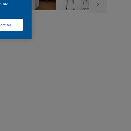
e site
ect All