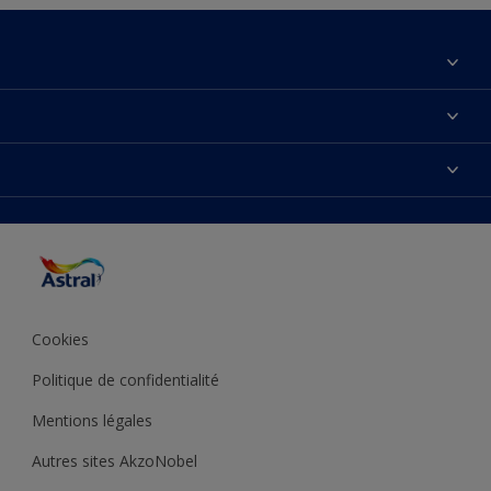
À propos de nous
Contactez-nous
Couleurs
Plan du site
Produits
Accessibilité
Inspiration
Précision de la couleur
Conseil déco
Cookies
Politique de confidentialité
Mentions légales
Autres sites AkzoNobel