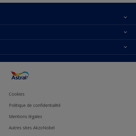
À propos de nous
Contactez-nous
Couleurs
Plan du site
Produits
Accessibilité
Inspiration
Précision de la couleur
Conseil déco
Cookies
Politique de confidentialité
Mentions légales
Autres sites AkzoNobel