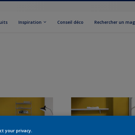
uits
Inspiration
Conseil déco
Rechercher un mag
ct your privacy.