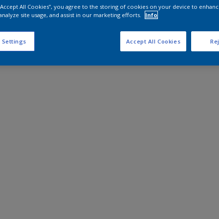
 “Accept All Cookies”, you agree to the storing of cookies on your device to enhanc
analyze site usage, and assist in our marketing efforts.
Info
 Settings
Accept All Cookies
Rej