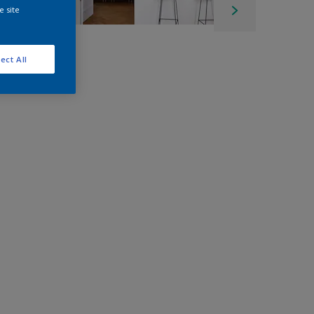
e site
ect All