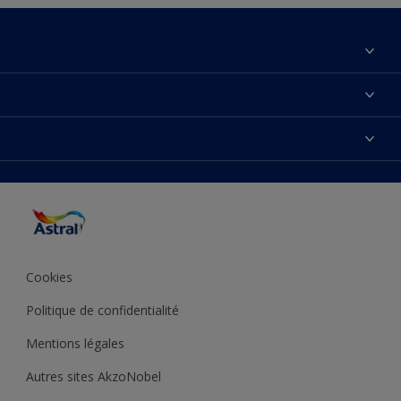
À propos de nous
Contactez-nous
Couleurs
Plan du site
Produits
Accessibilité
Inspiration
Précision de la couleur
Conseil déco
Cookies
Politique de confidentialité
Mentions légales
Autres sites AkzoNobel