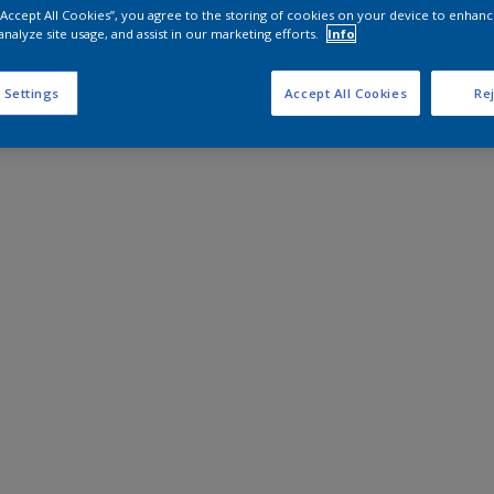
 “Accept All Cookies”, you agree to the storing of cookies on your device to enhanc
analyze site usage, and assist in our marketing efforts.
Info
 Settings
Accept All Cookies
Rej