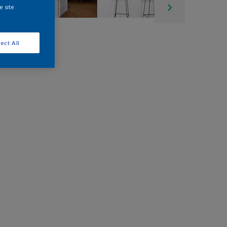
e site
ect All