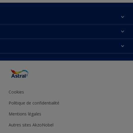
À propos de nous
Contactez-nous
Couleurs
Plan du site
Produits
Accessibilité
Inspiration
Précision de la couleur
Conseil déco
Cookies
Politique de confidentialité
Mentions légales
Autres sites AkzoNobel