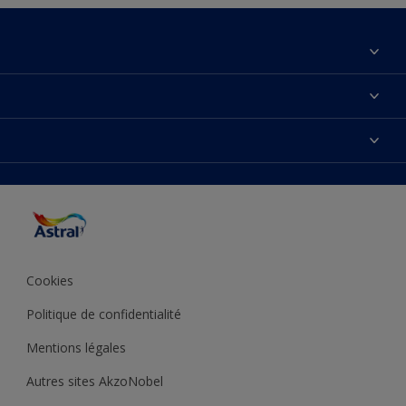
À propos de nous
Contactez-nous
Couleurs
Plan du site
Produits
Accessibilité
Inspiration
Précision de la couleur
Conseil déco
Cookies
Politique de confidentialité
Mentions légales
Autres sites AkzoNobel