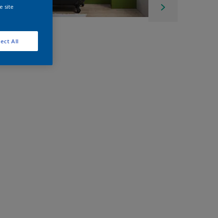
e site
ect All