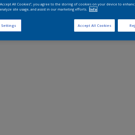
 “Accept All Cookies”, you agree to the storing of cookies on your device to enhanc
analyze site usage, and assist in our marketing efforts.
Info
 Settings
Accept All Cookies
Rej