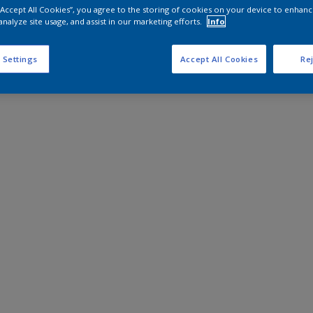
 “Accept All Cookies”, you agree to the storing of cookies on your device to enhanc
analyze site usage, and assist in our marketing efforts.
Info
 Settings
Accept All Cookies
Rej