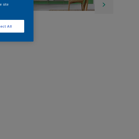
e site
ect All