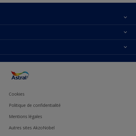
À propos de nous
Contactez-nous
Couleurs
Plan du site
Produits
Accessibilité
Inspiration
Précision de la couleur
Conseil déco
Cookies
Politique de confidentialité
Mentions légales
Autres sites AkzoNobel