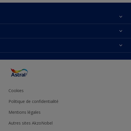
À propos de nous
Contactez-nous
Couleurs
Plan du site
Produits
Accessibilité
Inspiration
Précision de la couleur
Conseil déco
Cookies
Politique de confidentialité
Mentions légales
Autres sites AkzoNobel