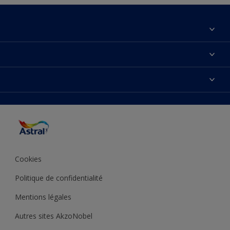
À propos de nous
Contactez-nous
Couleurs
Plan du site
Produits
Accessibilité
Inspiration
Précision de la couleur
Conseil déco
Cookies
Politique de confidentialité
Mentions légales
Autres sites AkzoNobel