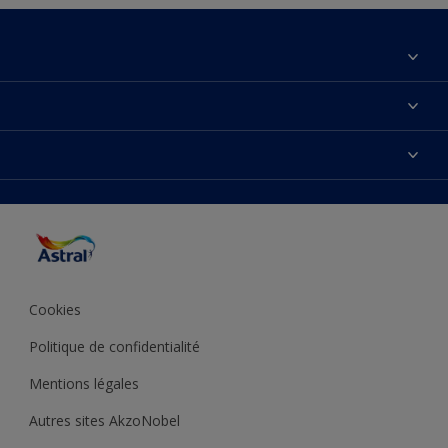
À propos de nous
Contactez-nous
Couleurs
Plan du site
Produits
Accessibilité
Inspiration
Précision de la couleur
Conseil déco
Cookies
Politique de confidentialité
Mentions légales
Autres sites AkzoNobel