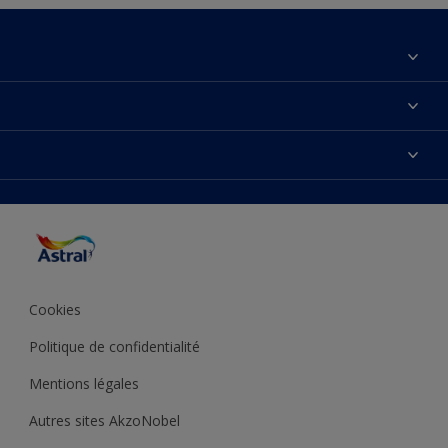
À propos de nous
Contactez-nous
Couleurs
Plan du site
Produits
Accessibilité
Inspiration
Précision de la couleur
Conseil déco
Cookies
Politique de confidentialité
Mentions légales
Autres sites AkzoNobel