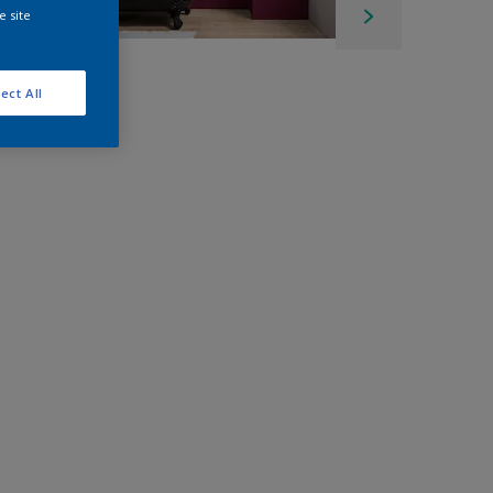
e site
ect All