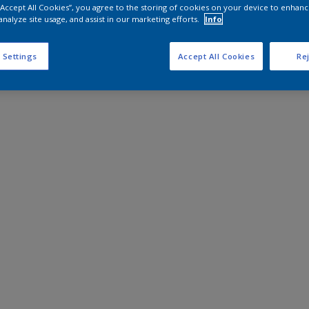
 “Accept All Cookies”, you agree to the storing of cookies on your device to enhanc
analyze site usage, and assist in our marketing efforts.
Info
 Settings
Accept All Cookies
Rej