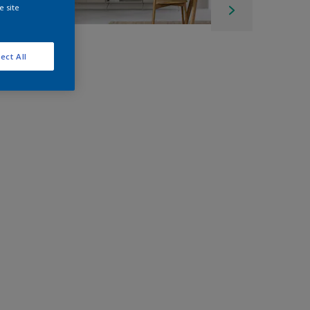
e site
ect All