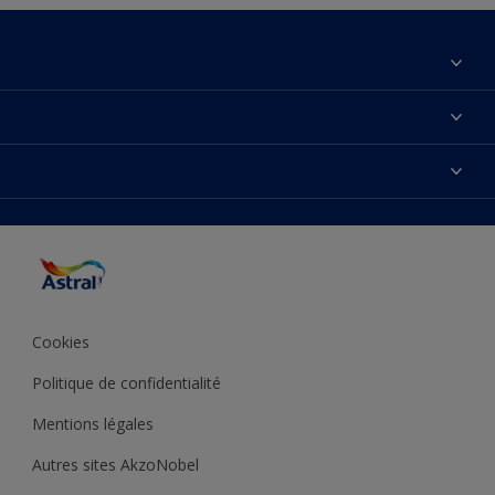
À propos de nous
Contactez-nous
Couleurs
Plan du site
Produits
Accessibilité
Inspiration
Précision de la couleur
Conseil déco
Cookies
Politique de confidentialité
Mentions légales
Autres sites AkzoNobel