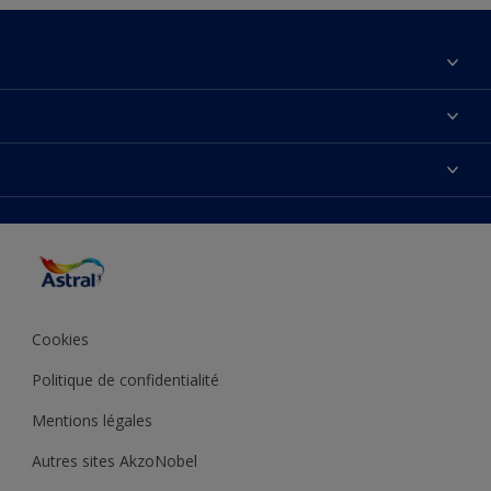
À propos de nous
Contactez-nous
Couleurs
Plan du site
Produits
Accessibilité
Inspiration
Précision de la couleur
Conseil déco
Cookies
Politique de confidentialité
Mentions légales
Autres sites AkzoNobel