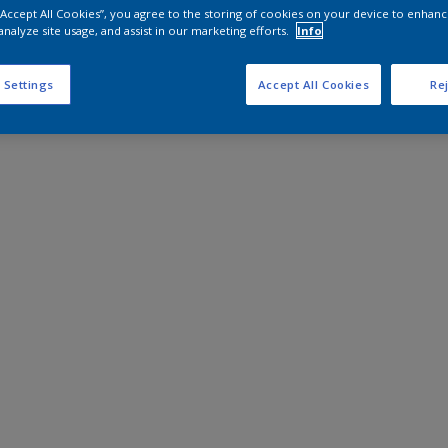
 “Accept All Cookies”, you agree to the storing of cookies on your device to enhanc
analyze site usage, and assist in our marketing efforts.
Info
 Settings
Accept All Cookies
Rej