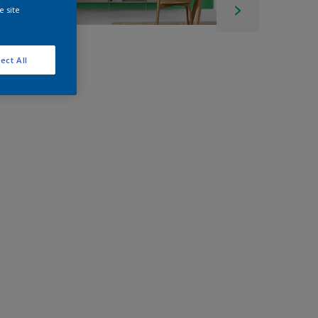
e site
ect All